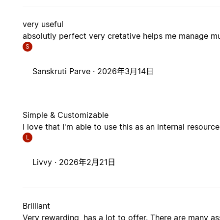
very useful
absolutly perfect very cretative helps me manage mu
S
Sanskruti Parve ·
2026年3月14日
Simple & Customizable
I love that I'm able to use this as an internal resourc
L
Livvy ·
2026年2月21日
Brilliant
Very rewarding, has a lot to offer. There are many as