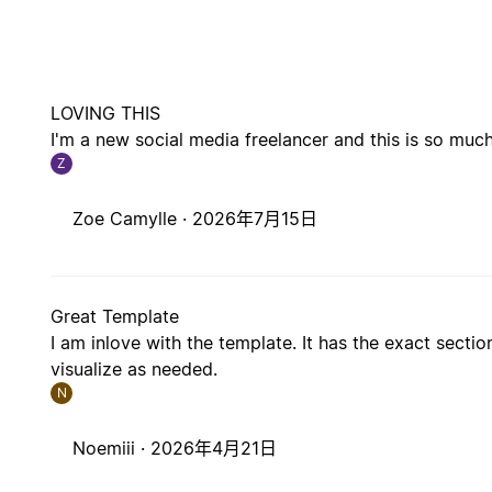
LOVING THIS
I'm a new social media freelancer and this is so mu
Z
Zoe Camylle ·
2026年7月15日
Great Template
I am inlove with the template. It has the exact secti
visualize as needed.
N
Noemiii ·
2026年4月21日