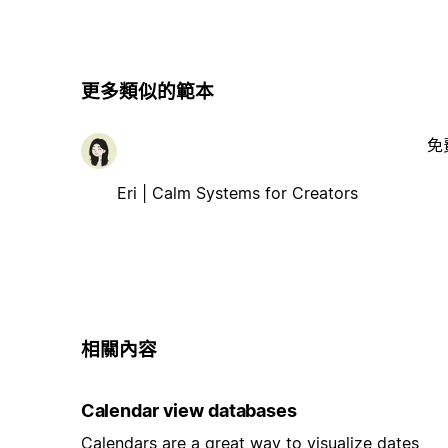
更多類似的範本
免
Eri | Calm Systems for Creators
相關內容
Calendar view databases
Calendars are a great way to visualize dates