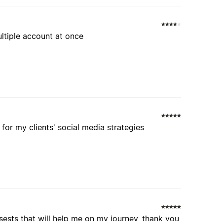
ltiple account at once
e for my clients' social media strategies
sests that will help me on my journey, thank you