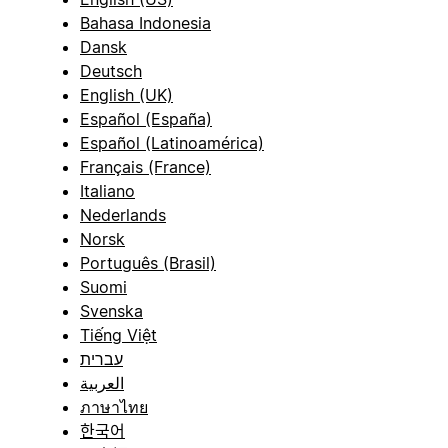
Bahasa Indonesia
Dansk
Deutsch
English (UK)
Español (España)
Español (Latinoamérica)
Français (France)
Italiano
Nederlands
Norsk
Português (Brasil)
Suomi
Svenska
Tiếng Việt
עברית
العربية
ภาษาไทย
한국어