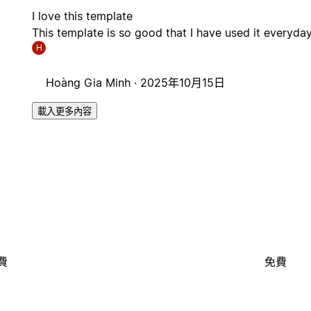
I love this template
This template is so good that I have used it everyda
H
Hoàng Gia Minh ·
2025年10月15日
載入更多內容
費
免費