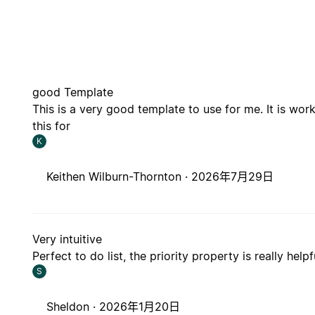
good Template
This is a very good template to use for me. It is wor
this for
K
Keithen Wilburn-Thornton ·
2026年7月29日
Very intuitive
Perfect to do list, the priority property is really help
S
Sheldon ·
2026年1月20日