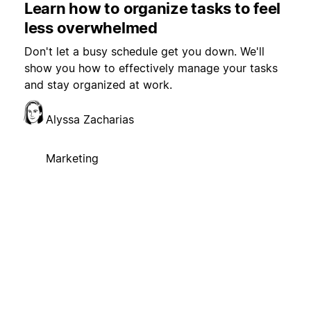
Learn how to organize tasks to feel
less overwhelmed
Don't let a busy schedule get you down. We'll
show you how to effectively manage your tasks
and stay organized at work.
Alyssa Zacharias
Marketing