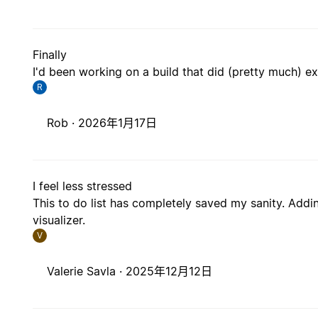
Finally
I'd been working on a build that did (pretty much) exac
R
Rob ·
2026年1月17日
I feel less stressed
This to do list has completely saved my sanity. Addin
visualizer.
V
Valerie Savla ·
2025年12月12日