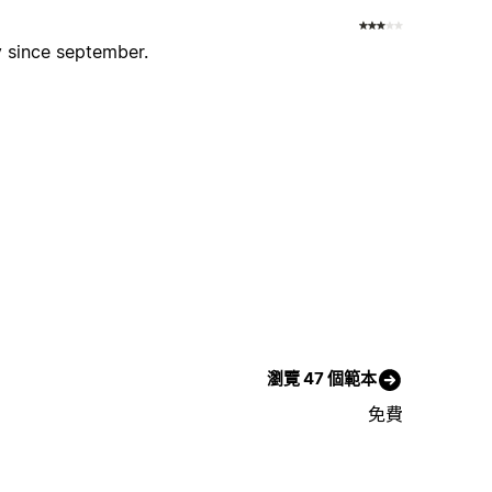
y since september.
瀏覽 47 個範本
免費