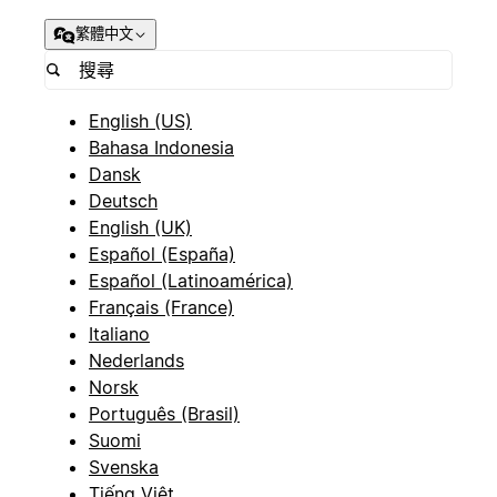
繁體中文
English (US)
Bahasa Indonesia
Dansk
Deutsch
English (UK)
Español (España)
Español (Latinoamérica)
Français (France)
Italiano
Nederlands
Norsk
Português (Brasil)
Suomi
Svenska
Tiếng Việt