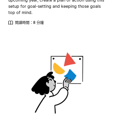
upcoming year, create a plan of action using this
setup for goal-setting and keeping those goals
top of mind.
閱讀時間：8 分鐘