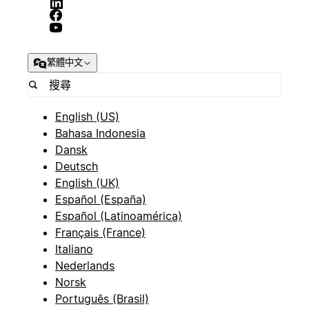
繁體中文
English (US)
Bahasa Indonesia
Dansk
Deutsch
English (UK)
Español (España)
Español (Latinoamérica)
Français (France)
Italiano
Nederlands
Norsk
Português (Brasil)