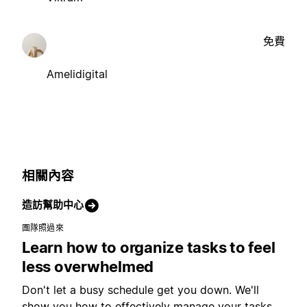
免費
Amelidigital
相關內容
造訪幫助中心
團隊照過來
Learn how to organize tasks to feel
less overwhelmed
Don't let a busy schedule get you down. We'll
show you how to effectively manage your tasks