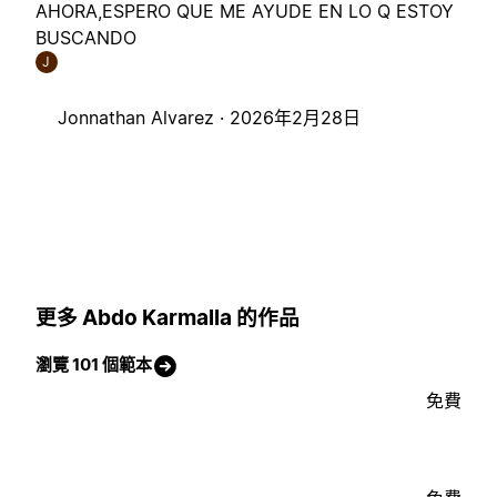
AHORA,ESPERO QUE ME AYUDE EN LO Q ESTOY
BUSCANDO
J
Jonnathan Alvarez ·
2026年2月28日
更多 Abdo Karmalla 的作品
瀏覽 101 個範本
免費