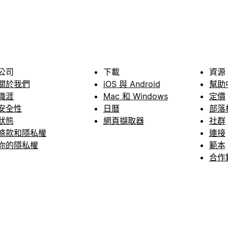
公司
下載
資源
關於我們
iOS 與 Android
幫助
職涯
Mac 和 Windows
定價
安全性
日曆
部落
狀態
網頁擷取器
社群
條款和隱私權
連接
你的隱私權
範本
合作