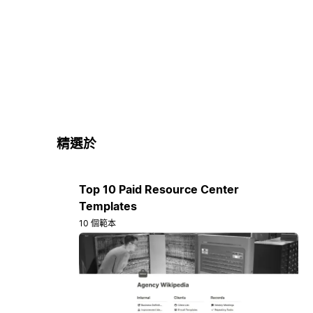
精選於
Top 10 Paid Resource Center
Templates
10 個範本