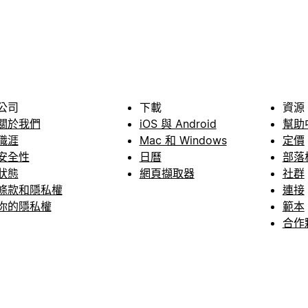
公司
下載
資源
關於我們
iOS 與 Android
幫助
職涯
Mac 和 Windows
定價
安全性
日曆
部落
狀態
網頁擷取器
社群
條款和隱私權
連接
你的隱私權
範本
合作