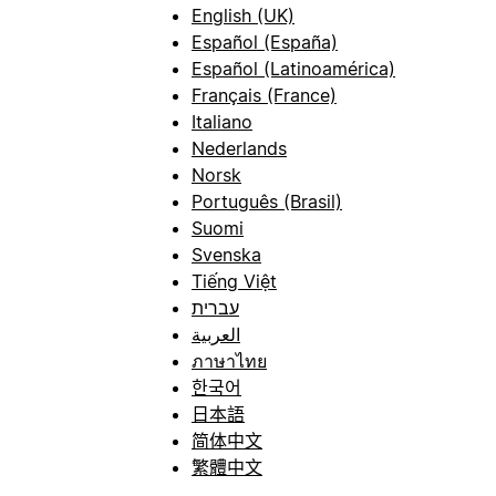
English (UK)
Español (España)
Español (Latinoamérica)
Français (France)
Italiano
Nederlands
Norsk
Português (Brasil)
Suomi
Svenska
Tiếng Việt
עברית
العربية
ภาษาไทย
한국어
日本語
简体中文
繁體中文