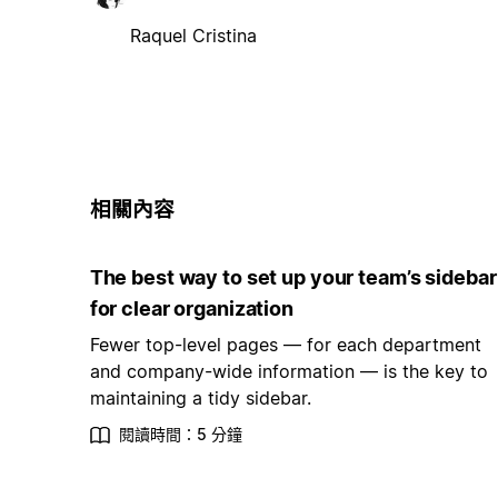
Raquel Cristina
相關內容
The best way to set up your team’s sidebar
for clear organization
Fewer top-level pages — for each department
and company-wide information — is the key to
maintaining a tidy sidebar.
閱讀時間：5 分鐘