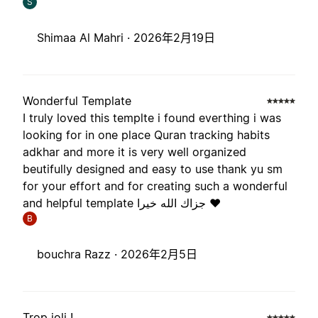
S
Shimaa Al Mahri ·
2026年2月19日
Wonderful Template
I truly loved this templte i found everthing i was
looking for in one place Quran tracking habits
adkhar and more it is very well organized
beutifully designed and easy to use thank yu sm
for your effort and for creating such a wonderful
and helpful template جزاك الله خيرا ❤️
B
bouchra Razz ·
2026年2月5日
Trop joli !