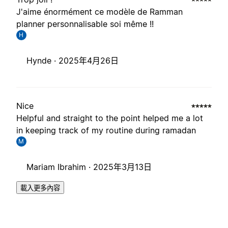
J'aime énormément ce modèle de Ramman
planner personnalisable soi même !!
H
Hynde ·
2025年4月26日
Nice
Helpful and straight to the point helped me a lot
in keeping track of my routine during ramadan
M
Mariam Ibrahim ·
2025年3月13日
載入更多內容