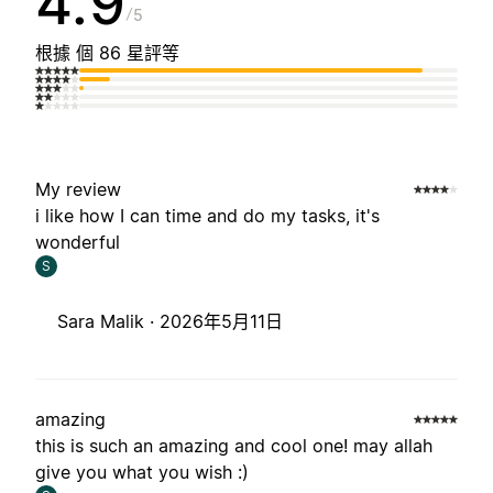
4.9
5
根據 個 86 星評等
My review
i like how I can time and do my tasks, it's
wonderful
S
Sara Malik ·
2026年5月11日
amazing
this is such an amazing and cool one! may allah
give you what you wish :)