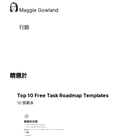
Maggie Gowland
行銷
精選於
Top 10 Free Task Roadmap Templates
10 個範本