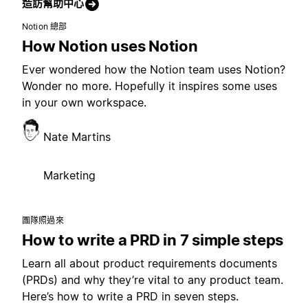
造訪幫助中心
Notion 總部
How Notion uses Notion
Ever wondered how the Notion team uses Notion?
Wonder no more. Hopefully it inspires some uses
in your own workspace.
Nate Martins
Marketing
團隊照過來
How to write a PRD in 7 simple steps
Learn all about product requirements documents
(PRDs) and why they’re vital to any product team.
Here’s how to write a PRD in seven steps.