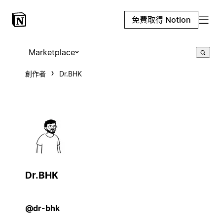
免費取得 Notion
Marketplace
創作者
Dr.BHK
Dr.BHK
@dr-bhk