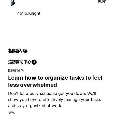
免費
notio.Knight
相關內容
造訪幫助中心
團隊照過來
Learn how to organize tasks to feel
less overwhelmed
Don't let a busy schedule get you down. We'll
show you how to effectively manage your tasks
and stay organized at work.