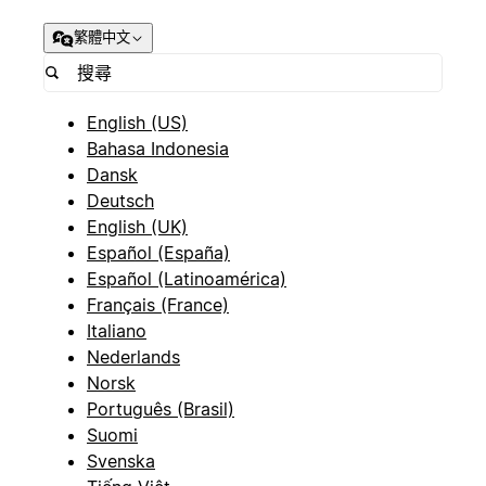
繁體中文
English (US)
Bahasa Indonesia
Dansk
Deutsch
English (UK)
Español (España)
Español (Latinoamérica)
Français (France)
Italiano
Nederlands
Norsk
Português (Brasil)
Suomi
Svenska