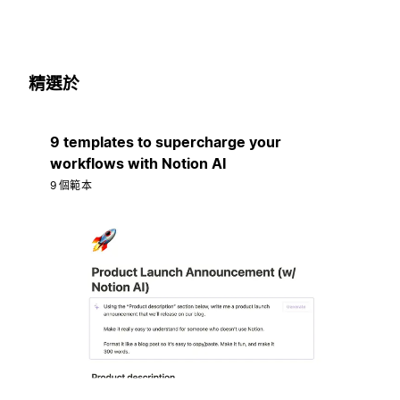
精選於
9 templates to supercharge your
workflows with Notion AI
9 個範本