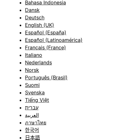
Bahasa Indonesia
Dansk
Deutsch
English (UK)
Español (España)
Español (Latinoamérica)
Français (France)
Italiano
Nederlands
Norsk
Português (Brasil)
Suomi
Svenska
Tiếng Việt
עברית
العربية
ภาษาไทย
한국어
日本語