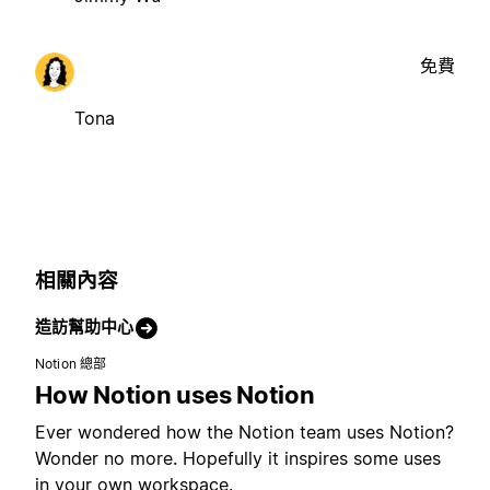
免費
Tona
相關內容
造訪幫助中心
Notion 總部
How Notion uses Notion
Ever wondered how the Notion team uses Notion?
Wonder no more. Hopefully it inspires some uses
in your own workspace.