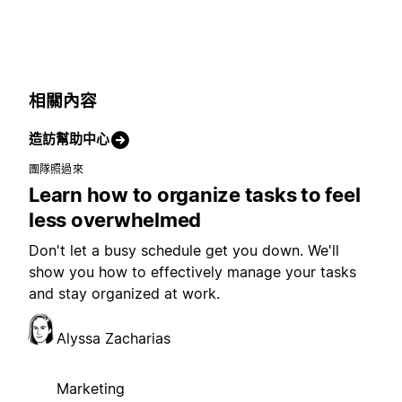
相關內容
造訪幫助中心
團隊照過來
Learn how to organize tasks to feel
less overwhelmed
Don't let a busy schedule get you down. We'll
show you how to effectively manage your tasks
and stay organized at work.
Alyssa Zacharias
Marketing