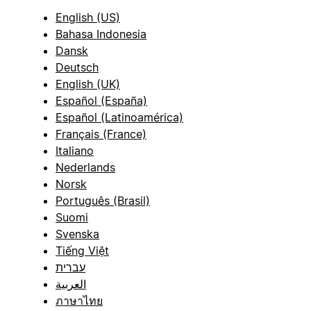
English (US)
Bahasa Indonesia
Dansk
Deutsch
English (UK)
Español (España)
Español (Latinoamérica)
Français (France)
Italiano
Nederlands
Norsk
Português (Brasil)
Suomi
Svenska
Tiếng Việt
עברית
العربية
ภาษาไทย