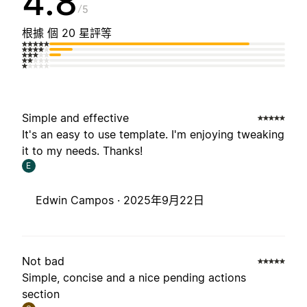
4.8
5
根據 個 20 星評等
Simple and effective
It's an easy to use template. I'm enjoying tweaking
it to my needs. Thanks!
E
Edwin Campos ·
2025年9月22日
Not bad
Simple, concise and a nice pending actions
section