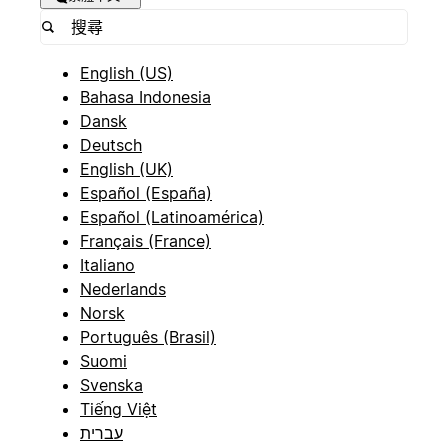
English (US)
Bahasa Indonesia
Dansk
Deutsch
English (UK)
Español (España)
Español (Latinoamérica)
Français (France)
Italiano
Nederlands
Norsk
Português (Brasil)
Suomi
Svenska
Tiếng Việt
עברית