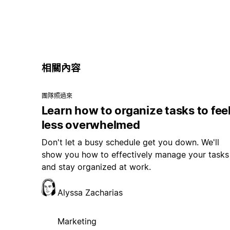
相關內容
團隊照過來
Learn how to organize tasks to fee
less overwhelmed
Don't let a busy schedule get you down. We'll
show you how to effectively manage your tasks
and stay organized at work.
Alyssa Zacharias
Marketing