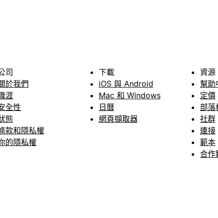
公司
下載
資源
關於我們
iOS 與 Android
幫助
職涯
Mac 和 Windows
定價
安全性
日曆
部落
狀態
網頁擷取器
社群
條款和隱私權
連接
你的隱私權
範本
合作