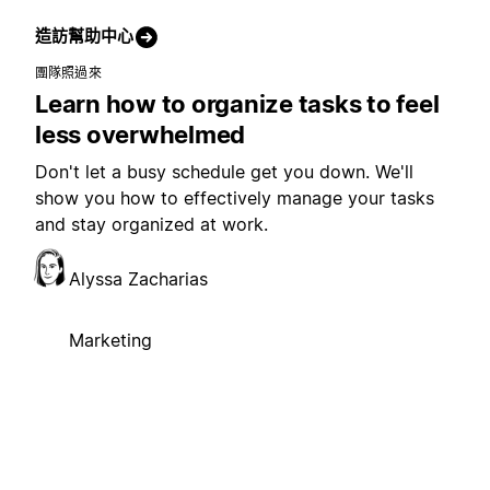
造訪幫助中心
團隊照過來
Learn how to organize tasks to feel
less overwhelmed
Don't let a busy schedule get you down. We'll
show you how to effectively manage your tasks
and stay organized at work.
Alyssa Zacharias
Marketing