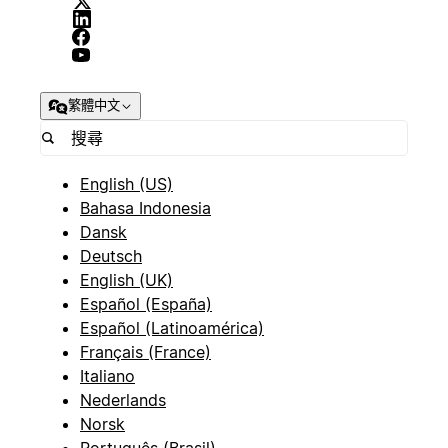
繁體中文
English (US)
Bahasa Indonesia
Dansk
Deutsch
English (UK)
Español (España)
Español (Latinoamérica)
Français (France)
Italiano
Nederlands
Norsk
Português (Brasil)