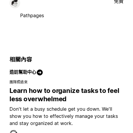
免費
Pathpages
相關內容
造訪幫助中心
團隊照過來
Learn how to organize tasks to feel
less overwhelmed
Don't let a busy schedule get you down. We'll
show you how to effectively manage your tasks
and stay organized at work.