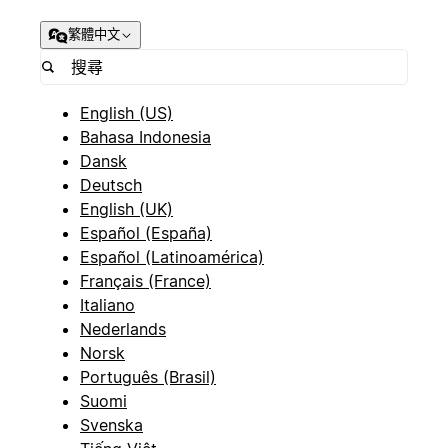
繁體中文
English (US)
Bahasa Indonesia
Dansk
Deutsch
English (UK)
Español (España)
Español (Latinoamérica)
Français (France)
Italiano
Nederlands
Norsk
Português (Brasil)
Suomi
Svenska