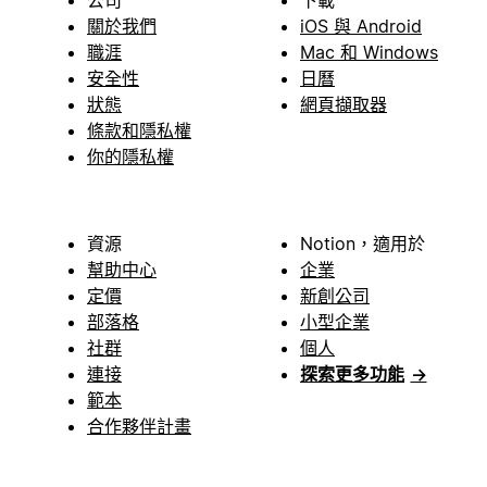
公司
下載
關於我們
iOS 與 Android
職涯
Mac 和 Windows
安全性
日曆
狀態
網頁擷取器
條款和隱私權
你的隱私權
資源
Notion，適用於
幫助中心
企業
定價
新創公司
部落格
小型企業
社群
個人
連接
探索更多功能
→
範本
合作夥伴計畫