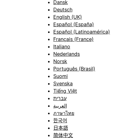
Dansk
Deutsch
English (UK)
Español (España)
Español (Latinoamérica)
Français (France)
Italiano
Nederlands
Norsk
Português (Brasil)
Suomi
Svenska
Tiếng Việt
עברית
العربية
ภาษาไทย
한국어
日本語
简体中文