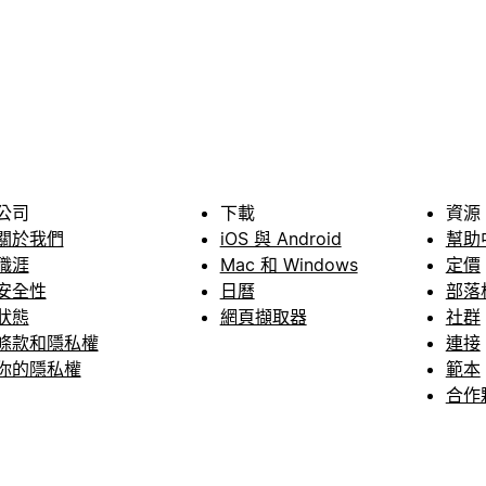
公司
下載
資源
關於我們
iOS 與 Android
幫助
職涯
Mac 和 Windows
定價
安全性
日曆
部落
狀態
網頁擷取器
社群
條款和隱私權
連接
你的隱私權
範本
合作