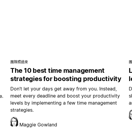
團隊照過來
The 10 best time management
L
strategies for boosting productivity
Don’t let your days get away from you. Instead,
D
meet every deadline and boost your productivity
s
e.
levels by implementing a few time management
a
strategies.
Maggie Gowland