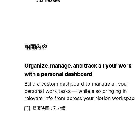
相關內容
Organize, manage, and track all your work
with a personal dashboard
Build a custom dashboard to manage all your
personal work tasks — while also bringing in
relevant info from across your Notion workspac
閱讀時間：7 分鐘