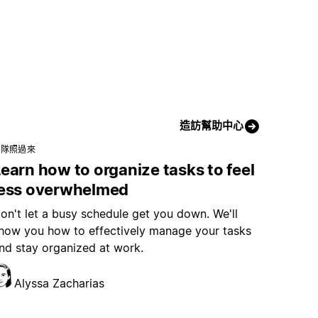
造訪幫助中心
團隊照過來
earn how to organize tasks to feel
less overwhelmed
on't let a busy schedule get you down. We'll
how you how to effectively manage your tasks
nd stay organized at work.
Alyssa Zacharias