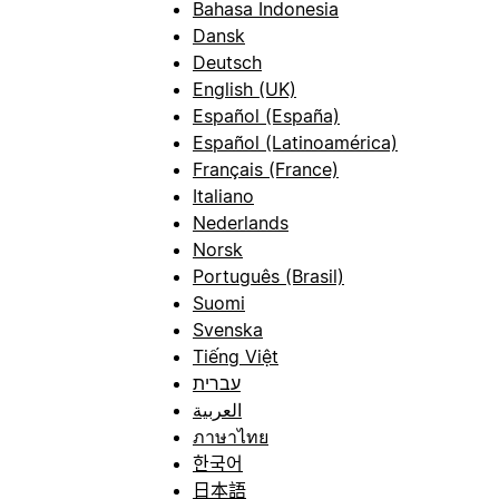
Bahasa Indonesia
Dansk
Deutsch
English (UK)
Español (España)
Español (Latinoamérica)
Français (France)
Italiano
Nederlands
Norsk
Português (Brasil)
Suomi
Svenska
Tiếng Việt
עברית
العربية
ภาษาไทย
한국어
日本語