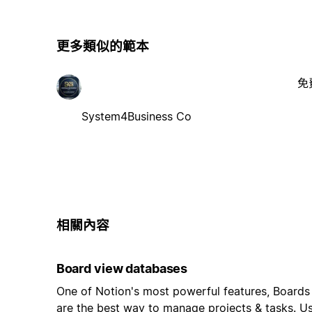
更多類似的範本
免
System4Business Co
相關內容
Board view databases
One of Notion's most powerful features, Boards
are the best way to manage projects & tasks. U