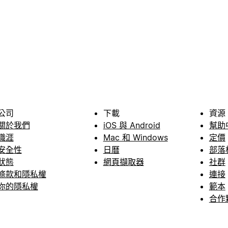
公司
下載
資源
關於我們
iOS 與 Android
幫助
職涯
Mac 和 Windows
定價
安全性
日曆
部落
狀態
網頁擷取器
社群
條款和隱私權
連接
你的隱私權
範本
合作