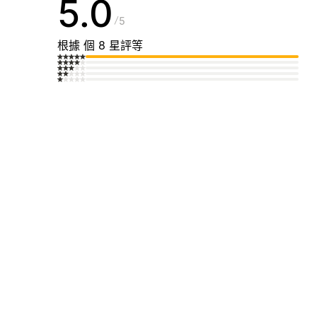
5.0
5
根據 個 8 星評等