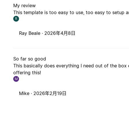
My review
This template is too easy to use, too easy to setup an
R
Ray Beale ·
2026年4月8日
So far so good
This basically does everything I need out of the box
offering this!
M
Mike ·
2026年2月19日