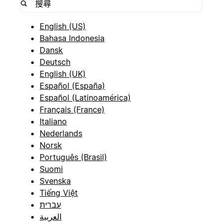
English (US)
Bahasa Indonesia
Dansk
Deutsch
English (UK)
Español (España)
Español (Latinoamérica)
Français (France)
Italiano
Nederlands
Norsk
Português (Brasil)
Suomi
Svenska
Tiếng Việt
עברית
العربية