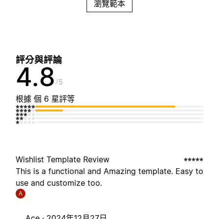
瀏覽範本
評分與評論
4.8
5
根據 個 6 星評等
Wishlist Template Review
This is a functional and Amazing template. Easy to
use and customize too.
A
Ace ·
2024年12月27日