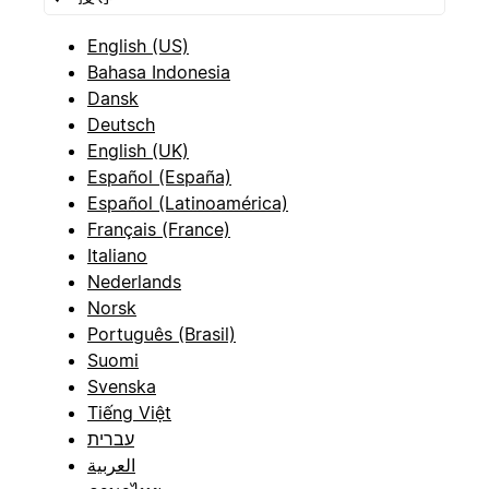
English (US)
Bahasa Indonesia
Dansk
Deutsch
English (UK)
Español (España)
Español (Latinoamérica)
Français (France)
Italiano
Nederlands
Norsk
Português (Brasil)
Suomi
Svenska
Tiếng Việt
עברית
العربية