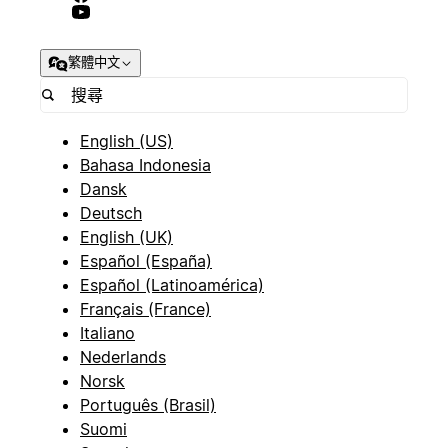
繁體中文
English (US)
Bahasa Indonesia
Dansk
Deutsch
English (UK)
Español (España)
Español (Latinoamérica)
Français (France)
Italiano
Nederlands
Norsk
Português (Brasil)
Suomi