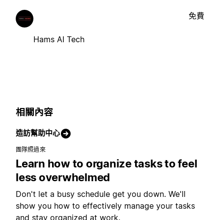
免費
Hams AI Tech
相關內容
造訪幫助中心
團隊照過來
Learn how to organize tasks to feel
less overwhelmed
Don't let a busy schedule get you down. We'll
show you how to effectively manage your tasks
and stay organized at work.