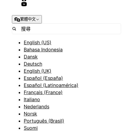
繁體中文
English (US)
Bahasa Indonesia
Dansk
Deutsch
English (UK)
Español (España)
Español (Latinoamérica)
Français (France)
Italiano
Nederlands
Norsk
Português (Brasil)
Suomi