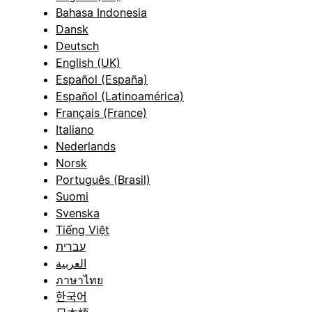
Bahasa Indonesia
Dansk
Deutsch
English (UK)
Español (España)
Español (Latinoamérica)
Français (France)
Italiano
Nederlands
Norsk
Português (Brasil)
Suomi
Svenska
Tiếng Việt
עברית
العربية
ภาษาไทย
한국어