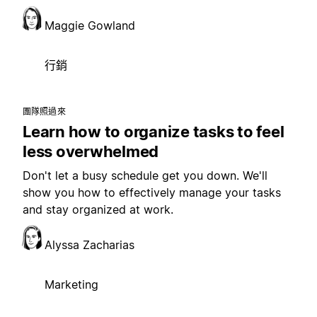
Maggie Gowland
行銷
團隊照過來
Learn how to organize tasks to feel
less overwhelmed
Don't let a busy schedule get you down. We'll
show you how to effectively manage your tasks
and stay organized at work.
Alyssa Zacharias
Marketing