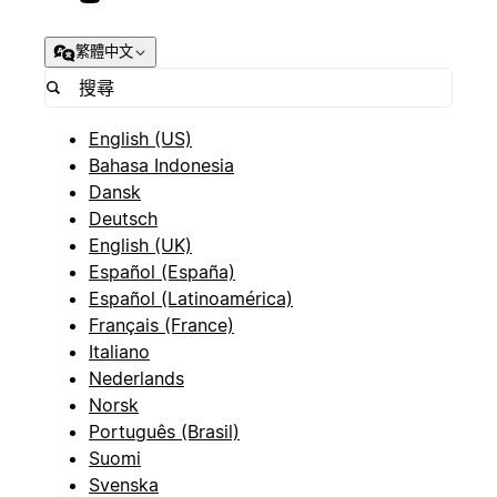
繁體中文
English (US)
Bahasa Indonesia
Dansk
Deutsch
English (UK)
Español (España)
Español (Latinoamérica)
Français (France)
Italiano
Nederlands
Norsk
Português (Brasil)
Suomi
Svenska