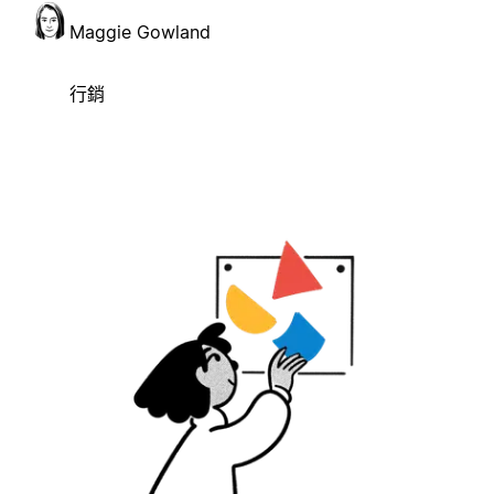
Maggie Gowland
行銷