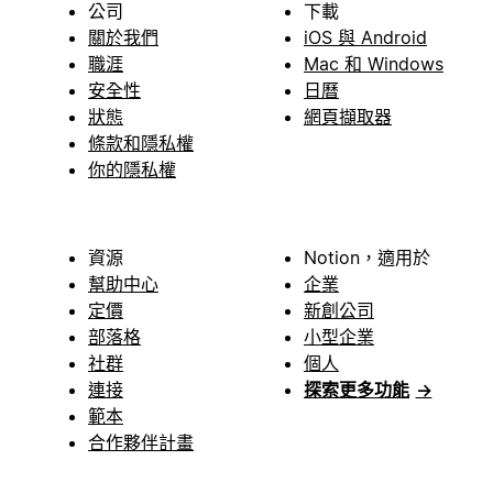
公司
下載
關於我們
iOS 與 Android
職涯
Mac 和 Windows
安全性
日曆
狀態
網頁擷取器
條款和隱私權
你的隱私權
資源
Notion，適用於
幫助中心
企業
定價
新創公司
部落格
小型企業
社群
個人
連接
探索更多功能
→
範本
合作夥伴計畫