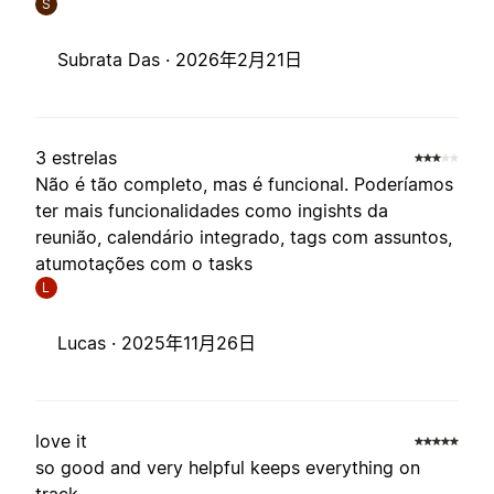
S
Subrata Das ·
2026年2月21日
3 estrelas
Não é tão completo, mas é funcional. Poderíamos
ter mais funcionalidades como ingishts da
reunião, calendário integrado, tags com assuntos,
atumotações com o tasks
L
Lucas ·
2025年11月26日
love it
so good and very helpful keeps everything on