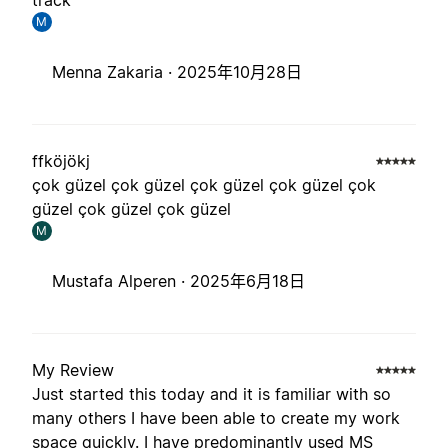
track
M
Menna Zakaria ·
2025年10月28日
ffköjökj
çok güzel çok güzel çok güzel çok güzel çok
güzel çok güzel çok güzel
M
Mustafa Alperen ·
2025年6月18日
My Review
Just started this today and it is familiar with so
many others I have been able to create my work
space quickly. I have predominantly used MS