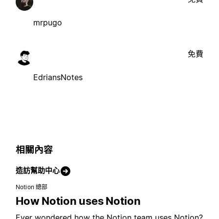
mrpugo
免費
EdriansNotes
相關內容
造訪幫助中心
Notion 總部
How Notion uses Notion
Ever wondered how the Notion team uses Notion?