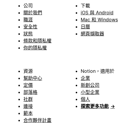
公司
下載
關於我們
iOS 與 Android
職涯
Mac 和 Windows
安全性
日曆
狀態
網頁擷取器
條款和隱私權
你的隱私權
資源
Notion，適用於
幫助中心
企業
定價
新創公司
部落格
小型企業
社群
個人
連接
探索更多功能
→
範本
合作夥伴計畫