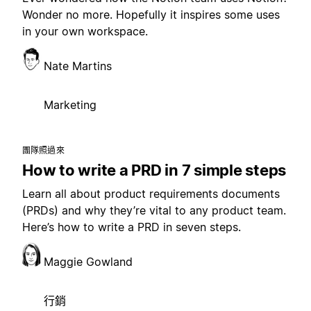
Wonder no more. Hopefully it inspires some uses
in your own workspace.
Nate Martins
Marketing
團隊照過來
How to write a PRD in 7 simple steps
Learn all about product requirements documents
(PRDs) and why they’re vital to any product team.
Here’s how to write a PRD in seven steps.
Maggie Gowland
行銷