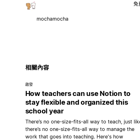
免
mochamocha
相關內容
啟發
How teachers can use Notion to
stay flexible and organized this
school year
There’s no one-size-fits-all way to teach, just lik
there’s no one-size-fits-all way to manage the
work that goes into teaching. Here's how