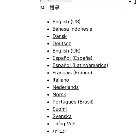
English (US)
Bahasa Indonesia
Dansk
Deutsch
English (UK)
Español (España)
Español (Latinoamérica)
Français (France)
Italiano
Nederlands
Norsk
Português (Brasil)
Suomi
Svenska
Tiếng Việt
עברית