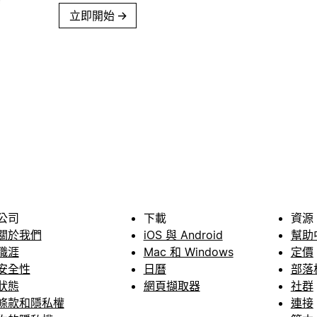
立即開始
→
公司
下載
資源
關於我們
iOS 與 Android
幫助
職涯
Mac 和 Windows
定價
安全性
日曆
部落
狀態
網頁擷取器
社群
條款和隱私權
連接