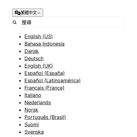
繁體中文
English (US)
Bahasa Indonesia
Dansk
Deutsch
English (UK)
Español (España)
Español (Latinoamérica)
Français (France)
Italiano
Nederlands
Norsk
Português (Brasil)
Suomi
Svenska