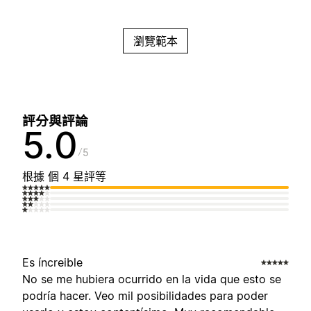
瀏覽範本
評分與評論
5.0
5
根據 個 4 星評等
Es íncreible
No se me hubiera ocurrido en la vida que esto se
podría hacer. Veo mil posibilidades para poder