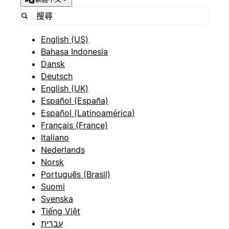
English (US)
Bahasa Indonesia
Dansk
Deutsch
English (UK)
Español (España)
Español (Latinoamérica)
Français (France)
Italiano
Nederlands
Norsk
Português (Brasil)
Suomi
Svenska
Tiếng Việt
עברית