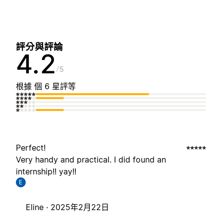
評分與評論
4.2
5
根據 個 6 星評等
Perfect!
Very handy and practical. I did found an
internship!! yay!!
E
Eline ·
2025年2月22日