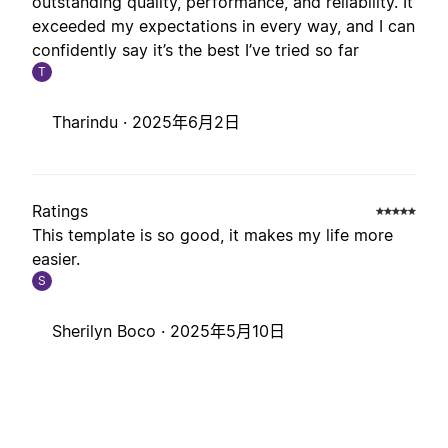
outstanding quality, performance, and reliability. It
exceeded my expectations in every way, and I can
confidently say it’s the best I’ve tried so far
T
Tharindu ·
2025年6月2日
Ratings
This template is so good, it makes my life more
easier.
S
Sherilyn Boco ·
2025年5月10日