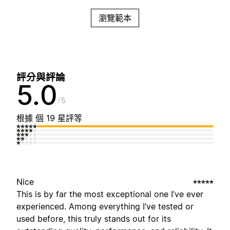
瀏覽範本
評分與評論
5.0
5
根據 個 19 星評等
Nice
This is by far the most exceptional one I’ve ever
experienced. Among everything I’ve tested or
used before, this truly stands out for its