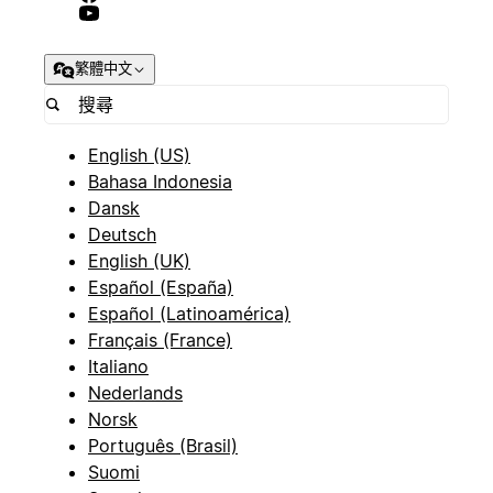
繁體中文
English (US)
Bahasa Indonesia
Dansk
Deutsch
English (UK)
Español (España)
Español (Latinoamérica)
Français (France)
Italiano
Nederlands
Norsk
Português (Brasil)
Suomi