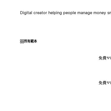
Digital creator helping people manage money sm
所有範本
免費
免費