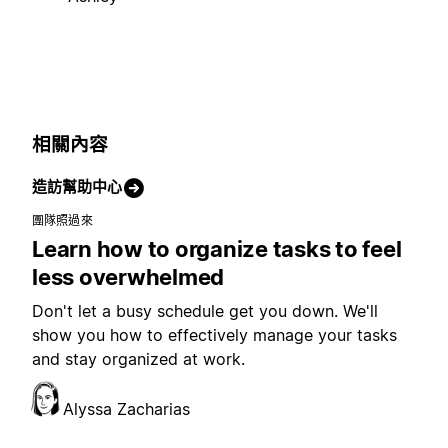
相關內容
造訪幫助中心
團隊照過來
Learn how to organize tasks to feel
less overwhelmed
Don't let a busy schedule get you down. We'll
show you how to effectively manage your tasks
and stay organized at work.
Alyssa Zacharias