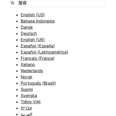
English (US)
Bahasa Indonesia
Dansk
Deutsch
English (UK)
Español (España)
Español (Latinoamérica)
Français (France)
Italiano
Nederlands
Norsk
Português (Brasil)
Suomi
Svenska
Tiếng Việt
עברית
العربية