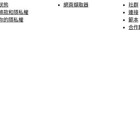
狀態
網頁擷取器
社群
條款和隱私權
連接
你的隱私權
範本
合作