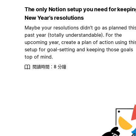
The only Notion setup you need for keepin
New Year’s resolutions
Maybe your resolutions didn’t go as planned thi
past year (totally understandable). For the
upcoming year, create a plan of action using thi
setup for goal-setting and keeping those goals
top of mind.
閱讀時間：8 分鐘