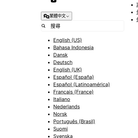
繁體中文
English (US)
Bahasa Indonesia
Dansk
Deutsch
English (UK)
Español (España)
Español (Latinoamérica)
Français (France)
Italiano
Nederlands
Norsk
Português (Brasil)
Suomi
Svenska