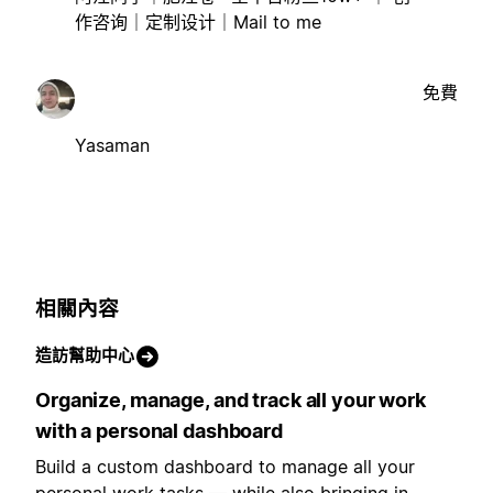
作咨询｜定制设计｜Mail to me
免費
Yasaman
相關內容
造訪幫助中心
Organize, manage, and track all your work
with a personal dashboard
Build a custom dashboard to manage all your