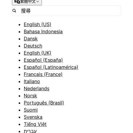
繁體中文
English (US)
Bahasa Indonesia
Dansk
Deutsch
English (UK)
Español (España)
Español (Latinoamérica)
Français (France)
Italiano
Nederlands
Norsk
Português (Brasil)
Suomi
Svenska
Tiếng Việt
עברית