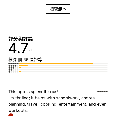
瀏覽範本
評分與評論
4.7
5
根據 個 66 星評等
This app is splendiferous!!
I'm thrilled; it helps with schoolwork, chores,
planning, travel, cooking, entertainment, and even
workouts!
I