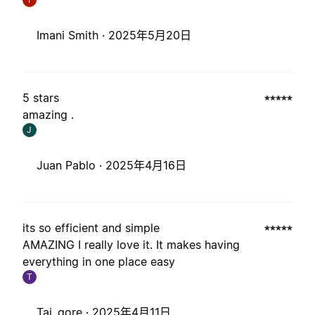
Imani Smith ·
2025年5月20日
5 stars
amazing .
J
Juan Pablo ·
2025年4月16日
its so efficient and simple
AMAZING I really love it. It makes having
everything in one place easy
T
Tai_gore ·
2025年4月11日