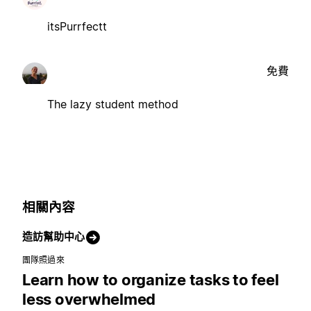
itsPurrfectt
免費
The lazy student method
相關內容
造訪幫助中心
團隊照過來
Learn how to organize tasks to feel
less overwhelmed