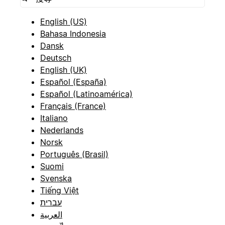
English (US)
Bahasa Indonesia
Dansk
Deutsch
English (UK)
Español (España)
Español (Latinoamérica)
Français (France)
Italiano
Nederlands
Norsk
Português (Brasil)
Suomi
Svenska
Tiếng Việt
עברית
العربية