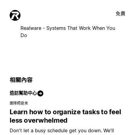
免費
Realware - Systems That Work When You
Do
相關內容
造訪幫助中心
團隊照過來
Learn how to organize tasks to feel
less overwhelmed
Don't let a busy schedule get you down. We'll