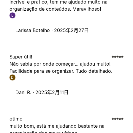
incrível e pratico, tem me ajudado muito na
organização de conteúdos. Maravilhoso!
L
Larissa Botelho ·
2025年2月27日
Super útil!
Não sabia por onde começar... ajudou muito!
Facilidade para se organizar. Tudo detalhado.
D
Dani R. ·
2025年2月11日
ótimo
muito bom, está me ajudando bastante na