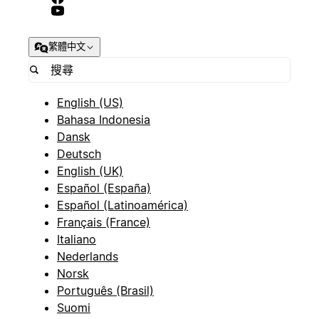
繁體中文
English (US)
Bahasa Indonesia
Dansk
Deutsch
English (UK)
Español (España)
Español (Latinoamérica)
Français (France)
Italiano
Nederlands
Norsk
Português (Brasil)
Suomi