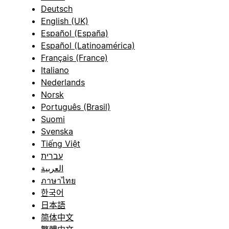
Deutsch
English (UK)
Español (España)
Español (Latinoamérica)
Français (France)
Italiano
Nederlands
Norsk
Português (Brasil)
Suomi
Svenska
Tiếng Việt
עברית
العربية
ภาษาไทย
한국어
日本語
简体中文