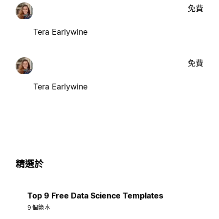
免費
Tera Earlywine
免費
Tera Earlywine
精選於
Top 9 Free Data Science Templates
9 個範本