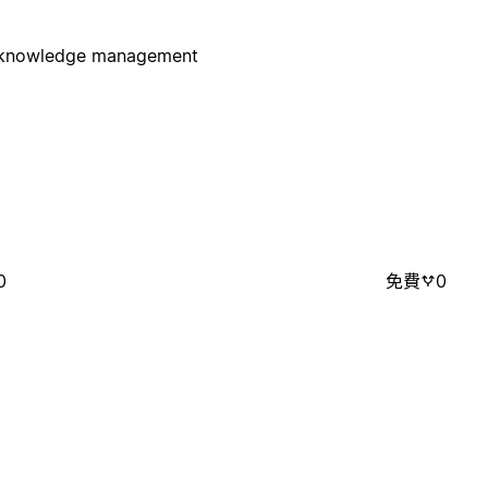
al knowledge management
0
免費
0