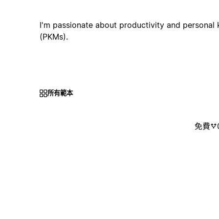
I'm passionate about productivity and person
(PKMs).
所有範本
免費