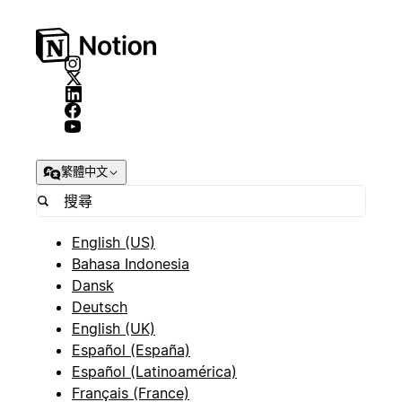
繁體中文
English (US)
Bahasa Indonesia
Dansk
Deutsch
English (UK)
Español (España)
Español (Latinoamérica)
Français (France)