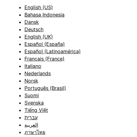
English (US)
Bahasa Indonesia
Dansk
Deutsch
English (UK)
Español (España)
Español (Latinoamérica)
Français (France)
Italiano
Nederlands
Norsk
Português (Brasil)
Suomi
Svenska
Tiếng Việt
עברית
العربية
ภาษาไทย