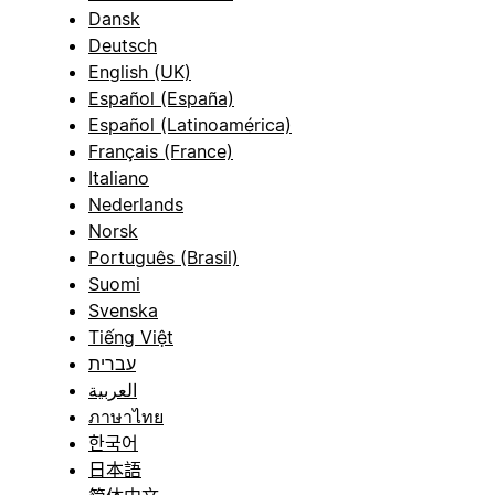
Dansk
Deutsch
English (UK)
Español (España)
Español (Latinoamérica)
Français (France)
Italiano
Nederlands
Norsk
Português (Brasil)
Suomi
Svenska
Tiếng Việt
עברית
العربية
ภาษาไทย
한국어
日本語