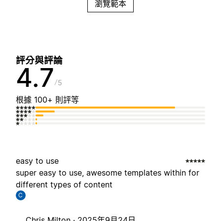
瀏覽範本
評分與評論
4.7
5
根據 100+ 則評等
easy to use
super easy to use, awesome templates within for
different types of content
C
Chris Milton ·
2025年9月24日