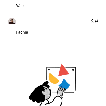
Wael
免費
Fadma