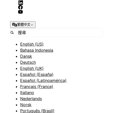
繁體中文
English (US)
Bahasa Indonesia
Dansk
Deutsch
English (UK)
Español (España)
Español (Latinoamérica)
Français (France)
Italiano
Nederlands
Norsk
Português (Brasil)