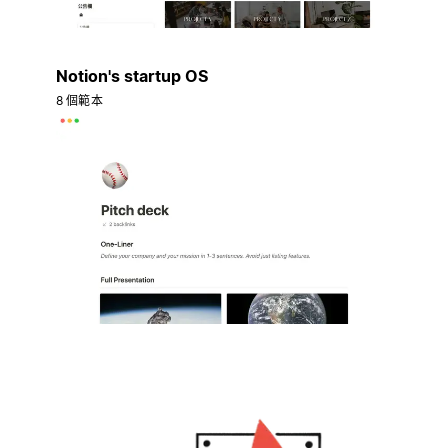
Notion's startup OS
8 個範本